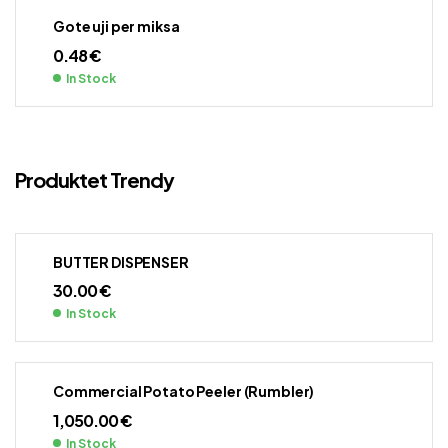
Gote uji per miksa
0.48
€
In Stock
Produktet Trendy
BUTTER DISPENSER
30.00
€
In Stock
Commercial Potato Peeler (Rumbler)
1,050.00
€
In Stock