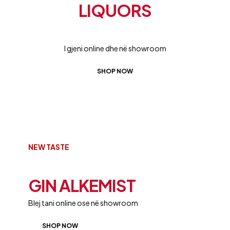
LIQUORS
BEST QUALITY
I gjeni online dhe në showroom
SHOP NOW
NEW TASTE
PREMIUM
GIN ALKEMIST
Blej tani online ose në showroom
SHOP NOW