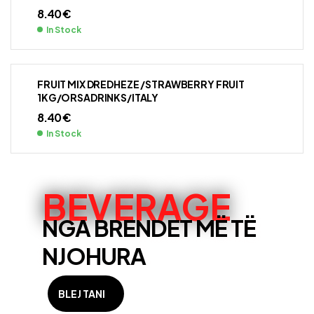
8.40
€
In Stock
FRUIT MIX DREDHEZE /STRAWBERRY FRUIT
1KG/ORSADRINKS/ITALY
8.40
€
In Stock
BEVERAGE
NGA BRENDET MË TË
NJOHURA
BLEJ TANI