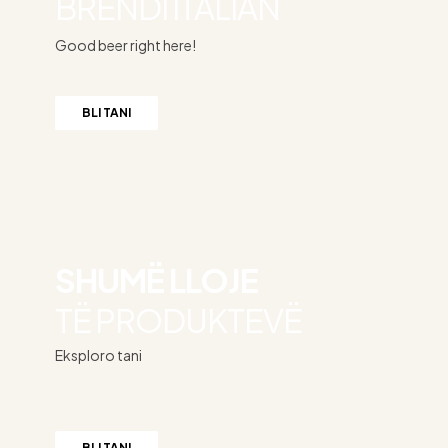
BRENDI ITALIAN
Good beer right here!
BLI TANI
SHUMË LLOJE
TË PRODUKTEVË
Eksploro tani
BLI TANI